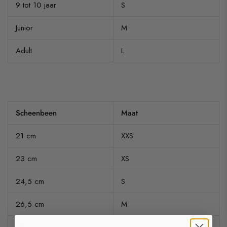
9 tot 10 jaar
S
Junior
M
Adult
L
Scheenbeen
Maat
21 cm
XXS
23 cm
XS
24,5 cm
S
26,5 cm
M