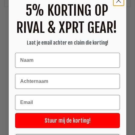
28,5 cm
L
5% KORTING OP
RIVAL & XPRT GEAR!
Laat je email achter en claim die korting!
Achternaam
Email
Stuur mij de korting!