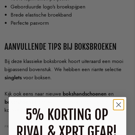
Geborduurde logo's broekspijpen
Brede elastische broekband
Perfecte pasvorm
AANVULLENDE TIPS BIJ BOKSBROEKEN
Bij deze klassieke boksbroek hoort uiteraard een mooi
bijpassend bovenstuk. We hebben een riante selectie
singlets
voor boksen.
Kijk ook eens naar nieuwe
bokshandschoenen
en
boksschoenen
om weer helemaal fresh voor de dag te
5% KORTING OP
komen.
RIVAL & XPRT GEAR!
PRODUCTEN