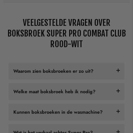
VEELGESTELDE VRAGEN OVER
BOKSBROEK SUPER PRO COMBAT CLUB
ROOD-WIT
Waarom zien boksbroeken er zo uit?
Traditionele boksbroeken hebben een typerende haast
Welke maat boksbroek heb ik nodig?
iconische uitstraling. Waarom?
Alle element van het ontwerp hebben een praktische
Boksbroeken gaan meestal op "normale" maten, van XS
Kunnen boksbroeken in de wasmachine?
functie:
t/m XXL.
Ruime, losse pasvorm - Voor vrije
Bij ieder merk en model boksbroek staat een
unieke
Ja.
Wat is het verhaal achter Super Pro?