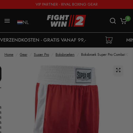
VIP PARTNER - RIVAL BOXING GEAR
0
NL
OSTEN - GRATIS VANAF 99,-
MINIMUM ORD
Home
/
Gear
/
Super Pro
/
Boksbroeken
/
Boksbroek Super Pro Combat Clu