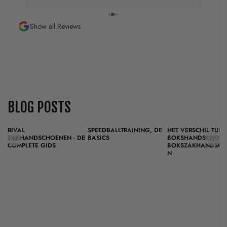
Show all Reviews
BLOG POSTS
RIVAL
SPEEDBALLTRAINING, DE
HET VERSCHIL TUSS
ZAKHANDSCHOENEN - DE
BASICS
BOKSHANDSCHOEN
←
→
COMPLETE GIDS
BOKSZAKHANDSCH
N