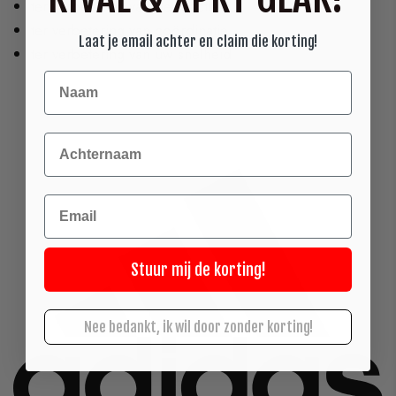
ter verbetering van de reactie
ter verbetering van coördinatie
Laat je email achter en claim die korting!
ter verbetering van uw snelheid
Achternaam
Email
Stuur mij de korting!
Nee bedankt, ik wil door zonder korting!