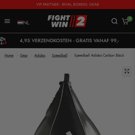
VIP PARTNER - RIVAL BOXING GEAR
0
NL
4,95 VERZENDKOSTEN - GRATIS VANAF 99,-
Home
/
Gear
/
Adidas
/
Speedball
/
Speedball Adidas Carbon Black