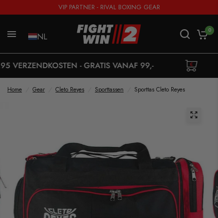
VIP PARTNER - RIVAL BOXING GEAR
0
NL
OSTEN - GRATIS VANAF 99,-
MINIMUM ORD
Home
/
Gear
/
Cleto Reyes
/
Sporttassen
/
Sporttas Cleto Reyes