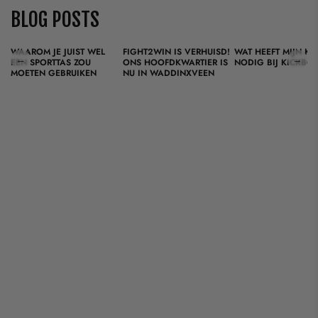
BLOG POSTS
WAAROM JE JUIST WEL
FIGHT2WIN IS VERHUISD!
WAT HEEFT MIJN KI
←
→
EEN SPORTTAS ZOU
ONS HOOFDKWARTIER IS
NODIG BIJ KICKBO
MOETEN GEBRUIKEN
NU IN WADDINXVEEN