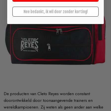
Nee bedankt, ik wil door zonder korting!
De producten van Cleto Reyes worden constant
doorontwikkeld door toonaangevende trainers en
wereldkampioenen. Zij weten als geen ander aan welke