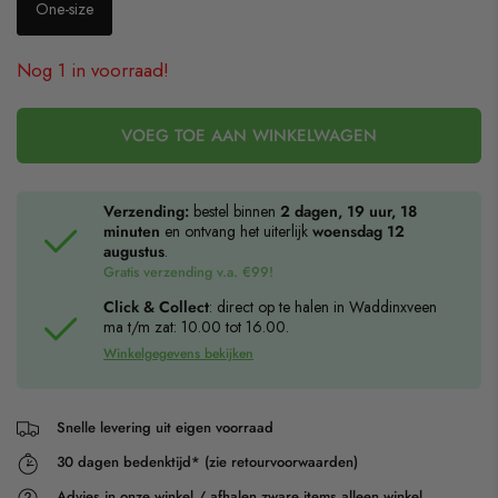
One-size
Nog 1 in voorraad!
VOEG TOE AAN WINKELWAGEN
Verzending:
bestel binnen
2 dagen, 19 uur, 18
minuten
en ontvang het uiterlijk
woensdag 12
augustus
.
Gratis verzending v.a. €99!
Click & Collect
: direct op te halen in Waddinxveen
ma t/m zat: 10.00 tot 16.00.
Winkelgegevens bekijken
Snelle levering uit eigen voorraad
30 dagen bedenktijd* (zie retourvoorwaarden)
Advies in onze winkel / afhalen zware items alleen winkel