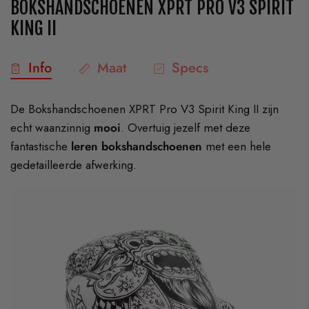
BOKSHANDSCHOENEN XPRT PRO V3 SPIRIT
KING II
Info
Maat
Specs
De Bokshandschoenen XPRT Pro V3 Spirit King II zijn
echt waanzinnig
mooi
. Overtuig jezelf met deze
fantastische
leren bokshandschoenen
met een hele
gedetailleerde afwerking.