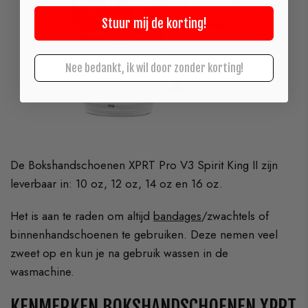
Stuur mij de korting!
Nee bedankt, ik wil door zonder korting!
De Bokshandschoenen XPRT Pro V3 Spirit King II zijn
leverbaar in: 10 oz, 12 oz, 14 oz en 16 oz.
Het is aan te raden om altijd
bandages
/zwachtels of
binnenhandschoenen te gebruiken. Deze nemen veel
zweet op en kun je na gebruik wassen in de
wasmachine.
KENMERKEN BOKSHANDSCHOENEN XPRT