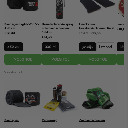
›
Bandages Fight2Win V2
Desinfecterende spray
Deodorizer
Leervet
450 cm
bokshandschoenen
bokshandschoenen Rival
€10,00
Sukkiri
€12,00
€24,50
€20,00
€14,50
450 cm
300 ml
Jasmijn
Lavendel
150 
VOEG TOE
VOEG TOE
VOEG TOE
COLLECTIES
Bandages
Verzorging
Zakhandschoenen