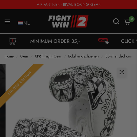
VIP PARTNER - RIVAL BOXING GEAR
0
NL
MINIMUM ORDER 35,-
CLICK 'N COLLEC
Home
/
Gear
/
XPRT Fight Gear
/
Bokshandschoenen
/
Bokshandschoenen X
LIMITED EDITION