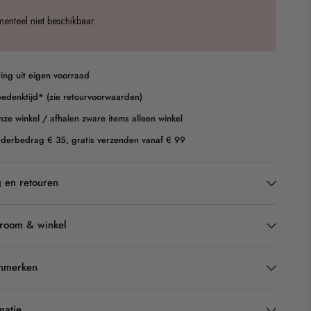
enteel niet beschikbaar
ring uit eigen voorraad
edenktijd* (zie retourvoorwaarden)
nze winkel / afhalen zware items alleen winkel
derbedrag € 35, gratis verzenden vanaf € 99
 en retouren
room & winkel
enmerken
matie