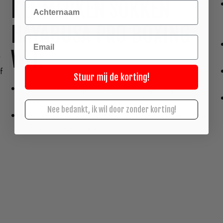
KENMERKEN SOKKEN
Achternaam
HAYABUSA PRO BOXING
Email
WIT:
t
f
Stuur mij de korting!
Premium zware gebreide stof met geïntegreerde
gedempte zolen om schokken te absorberen
Nee bedankt, ik wil door zonder korting!
Mesh top maximaliseert de luchtstroom terwijl ultra
zachte stof zweet afvoert