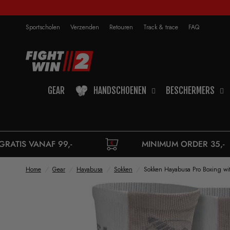
Sportscholen
Verzenden
Retouren
Track & trace
FAQ
GEAR
HANDSCHOENEN
BESCHERMERS
,-
MINIMUM ORDER 35,-
Home
/
Gear
/
Hayabusa
/
Sokken
/
Sokken Hayabusa Pro Boxing wi