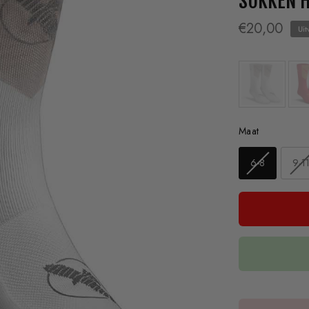
SOKKEN H
€20,00
Uit
Maat
Maat
6-8
9-1