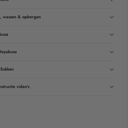
g, wassen & opbergen
busa
Hayabusa
 Sokken
structie video's