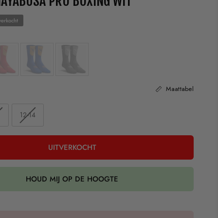
AYABUSA PRO BOXING WIT
verkocht
Maattabel
1
12-14
UITVERKOCHT
HOUD MIJ OP DE HOOGTE