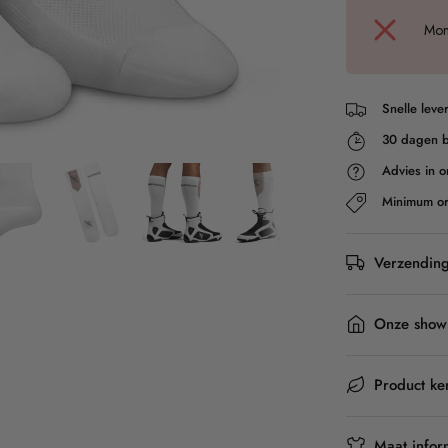
Mom
Snelle leve
30 dagen b
Advies in o
Minimum or
Verzending
Onze show
Product k
Maat infor