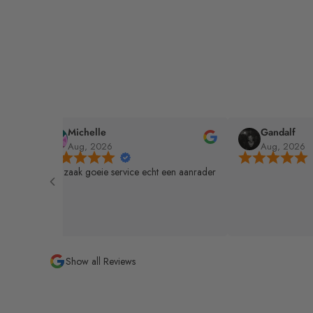
Gandalf
Jay
Aug, 2026
Jul, 2026
der
Goeie service kan ik
bij Hans de Jong
Show all Reviews