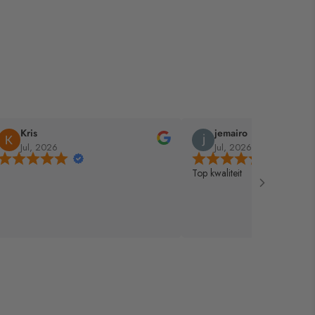
jemairo
Jasper
Jul, 2026
Jul, 2026
 kwaliteit
Top service