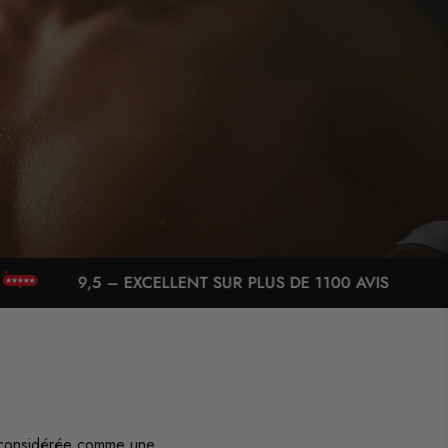
LENT SUR PLUS DE 1100 AVIS
FRAIS DE PO
té considérée comme une