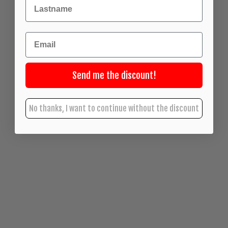
Achternaam
Email
Send me the discount!
No thanks, I want to continue without the discount