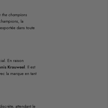
« the champions
champions, la
é exportée dans toute
ial. En raison
nnis Krauweel
. Il est
vec la marque en tant
iscrète, attendant le