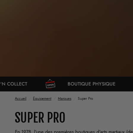
BOUTIQUE PHYSIQUE
LIVRAISON 
Accueil
/
Équipement
/
Marques
/
Super Pro
SUPER PRO
En 1978, l'une des premières boutiques d'arts martiaux (