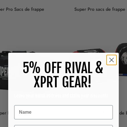
er Pro Sacs de frappe
Super Pro sacs de frappe 
5% OFF RIVAL &
XPRT GEAR!
Leave your email address and claim your discount!
per Pro sacs de sport
Super Pro bandes de 